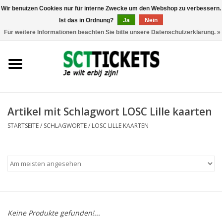
Wir benutzen Cookies nur für interne Zwecke um den Webshop zu verbessern.
Ist das in Ordnung?
Ja
Nein
0 Artikel - €0,00
Für weitere Informationen beachten Sie bitte unsere Datenschutzerklärung. »
England
Deutschland
Spanien
Artikel mit Schlagwort LOSC Lille kaarten
STARTSEITE
/
SCHLAGWORTE
/
LOSC LILLE KAARTEN
Italien
Frankreich
Keine Produkte gefunden!...