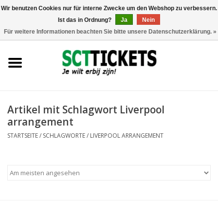
Wir benutzen Cookies nur für interne Zwecke um den Webshop zu verbessern.
Ist das in Ordnung?
Ja
Nein
0 Artikel - €0,00
Für weitere Informationen beachten Sie bitte unsere Datenschutzerklärung. »
England
Deutschland
Spanien
Artikel mit Schlagwort Liverpool
arrangement
Italien
STARTSEITE
/
SCHLAGWORTE
/
LIVERPOOL ARRANGEMENT
Frankreich