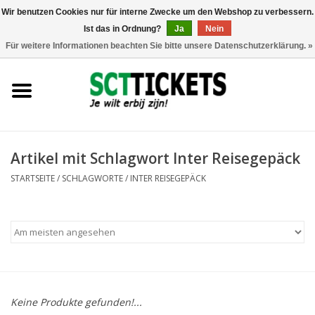
Wir benutzen Cookies nur für interne Zwecke um den Webshop zu verbessern.
Ist das in Ordnung?
Ja
Nein
0 Artikel - €0,00
Für weitere Informationen beachten Sie bitte unsere Datenschutzerklärung. »
England
Deutschland
Spanien
Artikel mit Schlagwort Inter Reisegepäck
STARTSEITE
/
SCHLAGWORTE
/
INTER REISEGEPÄCK
Italien
Frankreich
Keine Produkte gefunden!...