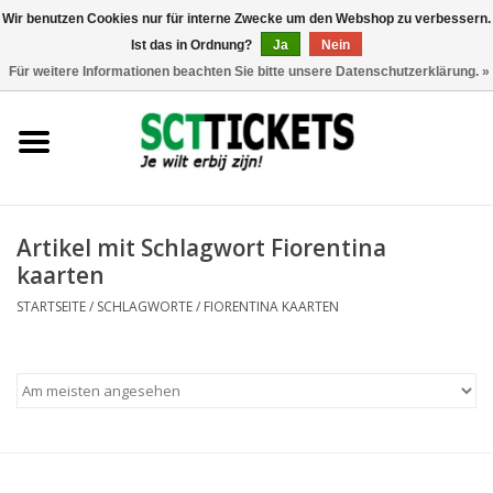
Wir benutzen Cookies nur für interne Zwecke um den Webshop zu verbessern.
Ist das in Ordnung?
Ja
Nein
0 Artikel - €0,00
Für weitere Informationen beachten Sie bitte unsere Datenschutzerklärung. »
England
Deutschland
Spanien
Artikel mit Schlagwort Fiorentina
kaarten
Italien
STARTSEITE
/
SCHLAGWORTE
/
FIORENTINA KAARTEN
Frankreich