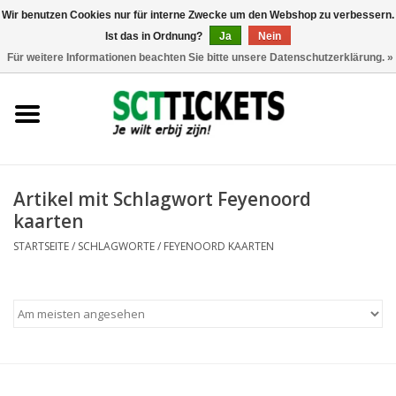
Wir benutzen Cookies nur für interne Zwecke um den Webshop zu verbessern.
Ist das in Ordnung?
Ja
Nein
0 Artikel - €0,00
Für weitere Informationen beachten Sie bitte unsere Datenschutzerklärung. »
England
Deutschland
Spanien
Artikel mit Schlagwort Feyenoord
kaarten
Italien
STARTSEITE
/
SCHLAGWORTE
/
FEYENOORD KAARTEN
Frankreich