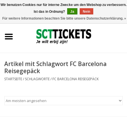
Wir benutzen Cookies nur für interne Zwecke um den Webshop zu verbessern.
Ist das in Ordnung?
Ja
Nein
0 Artikel - €0,00
Für weitere Informationen beachten Sie bitte unsere Datenschutzerklärung. »
England
Deutschland
Spanien
Artikel mit Schlagwort FC Barcelona
Reisegepäck
Italien
STARTSEITE
/
SCHLAGWORTE
/
FC BARCELONA REISEGEPÄCK
Frankreich