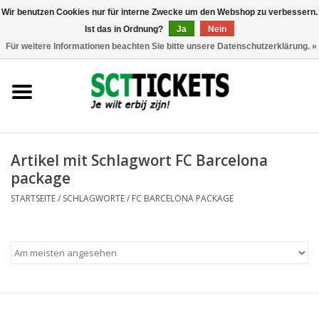
Wir benutzen Cookies nur für interne Zwecke um den Webshop zu verbessern.
Ist das in Ordnung?
Ja
Nein
0 Artikel - €0,00
Für weitere Informationen beachten Sie bitte unsere Datenschutzerklärung. »
England
Deutschland
Spanien
Artikel mit Schlagwort FC Barcelona
package
Italien
STARTSEITE
/
SCHLAGWORTE
/
FC BARCELONA PACKAGE
Frankreich