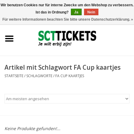
Wir benutzen Cookies nur für interne Zwecke um den Webshop zu verbessern.
Ist das in Ordnung?
Ja
Nein
0 Artikel - €0,00
Für weitere Informationen beachten Sie bitte unsere Datenschutzerklärung. »
England
Deutschland
Spanien
Artikel mit Schlagwort FA Cup kaartjes
STARTSEITE
/
SCHLAGWORTE
/
FA CUP KAARTJES
Italien
Frankreich
Keine Produkte gefunden!...