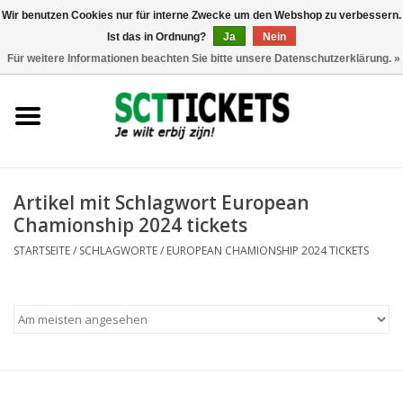
Wir benutzen Cookies nur für interne Zwecke um den Webshop zu verbessern.
Ist das in Ordnung?
Ja
Nein
0 Artikel - €0,00
Für weitere Informationen beachten Sie bitte unsere Datenschutzerklärung. »
England
Deutschland
Spanien
Artikel mit Schlagwort European
Chamionship 2024 tickets
Italien
STARTSEITE
/
SCHLAGWORTE
/
EUROPEAN CHAMIONSHIP 2024 TICKETS
Frankreich