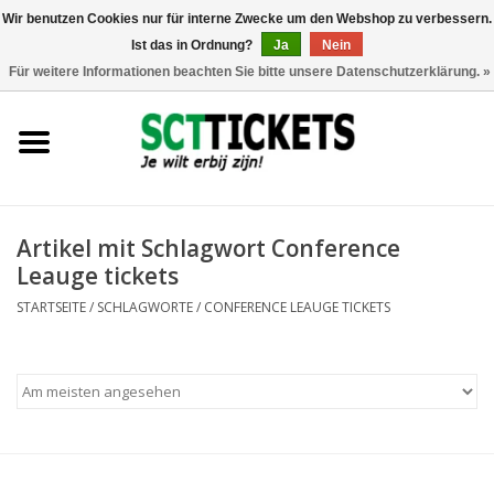
Wir benutzen Cookies nur für interne Zwecke um den Webshop zu verbessern.
Ist das in Ordnung?
Ja
Nein
0 Artikel - €0,00
Für weitere Informationen beachten Sie bitte unsere Datenschutzerklärung. »
England
Deutschland
Spanien
Artikel mit Schlagwort Conference
Leauge tickets
Italien
STARTSEITE
/
SCHLAGWORTE
/
CONFERENCE LEAUGE TICKETS
Frankreich