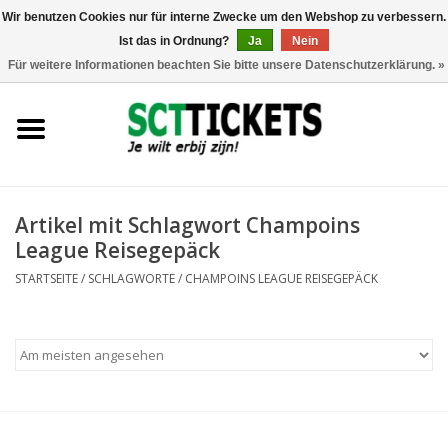
Wir benutzen Cookies nur für interne Zwecke um den Webshop zu verbessern.
Ist das in Ordnung?
Ja
Nein
0 Artikel - €0,00
Für weitere Informationen beachten Sie bitte unsere Datenschutzerklärung. »
England
Deutschland
Spanien
Artikel mit Schlagwort Champoins
League Reisegepäck
Italien
STARTSEITE
/
SCHLAGWORTE
/
CHAMPOINS LEAGUE REISEGEPÄCK
Frankreich