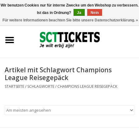
Wir benutzen Cookies nur für interne Zwecke um den Webshop zu verbessern.
Ist das in Ordnung?
Ja
Nein
0 Artikel - €0,00
Für weitere Informationen beachten Sie bitte unsere Datenschutzerklärung. »
England
Deutschland
Spanien
Artikel mit Schlagwort Champions
League Reisegepäck
Italien
STARTSEITE
/
SCHLAGWORTE
/
CHAMPIONS LEAGUE REISEGEPÄCK
Frankreich