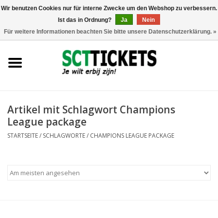
Wir benutzen Cookies nur für interne Zwecke um den Webshop zu verbessern.
Ist das in Ordnung?
Ja
Nein
0 Artikel - €0,00
Für weitere Informationen beachten Sie bitte unsere Datenschutzerklärung. »
England
Deutschland
Spanien
Artikel mit Schlagwort Champions
League package
Italien
STARTSEITE
/
SCHLAGWORTE
/
CHAMPIONS LEAGUE PACKAGE
Frankreich