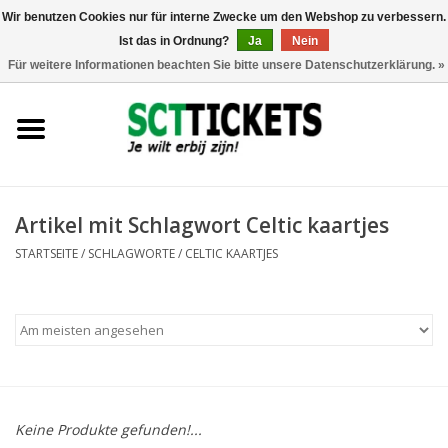
Wir benutzen Cookies nur für interne Zwecke um den Webshop zu verbessern.
Ist das in Ordnung?
Ja
Nein
0 Artikel - €0,00
Für weitere Informationen beachten Sie bitte unsere Datenschutzerklärung. »
England
Deutschland
Spanien
Artikel mit Schlagwort Celtic kaartjes
STARTSEITE
/
SCHLAGWORTE
/
CELTIC KAARTJES
Italien
Frankreich
Keine Produkte gefunden!...