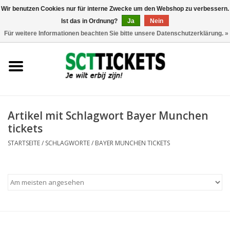
Wir benutzen Cookies nur für interne Zwecke um den Webshop zu verbessern.
Ist das in Ordnung?
Ja
Nein
0 Artikel - €0,00
Für weitere Informationen beachten Sie bitte unsere Datenschutzerklärung. »
England
Deutschland
Spanien
Artikel mit Schlagwort Bayer Munchen
tickets
Italien
STARTSEITE
/
SCHLAGWORTE
/
BAYER MUNCHEN TICKETS
Frankreich