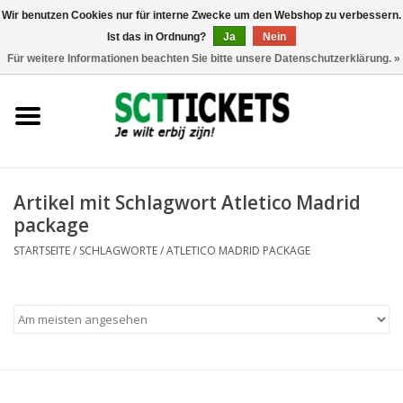
Wir benutzen Cookies nur für interne Zwecke um den Webshop zu verbessern.
Ist das in Ordnung?
Ja
Nein
0 Artikel - €0,00
Für weitere Informationen beachten Sie bitte unsere Datenschutzerklärung. »
England
Deutschland
Spanien
Artikel mit Schlagwort Atletico Madrid
package
Italien
STARTSEITE
/
SCHLAGWORTE
/
ATLETICO MADRID PACKAGE
Frankreich