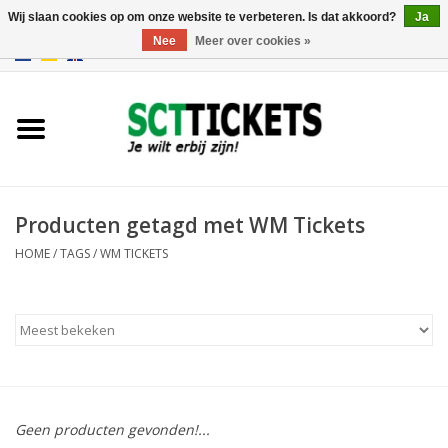
Wij slaan cookies op om onze website te verbeteren. Is dat akkoord?
Ja
Nee
Meer over cookies »
0 Artikelen - €0,00
Engeland
Duitsland
Spanje
Producten getagd met WM Tickets
HOME
/
TAGS
/
WM TICKETS
Italie
Frankrijk
Geen producten gevonden!...