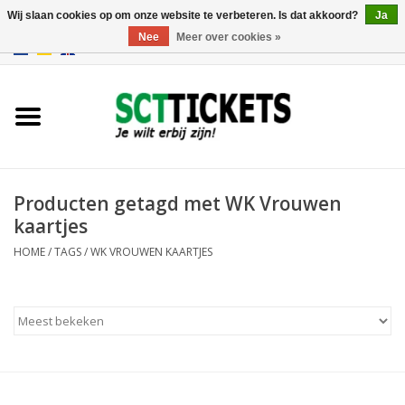
Wij slaan cookies op om onze website te verbeteren. Is dat akkoord?
Ja
Nee
Meer over cookies »
0 Artikelen - €0,00
Engeland
Duitsland
Spanje
Producten getagd met WK Vrouwen
kaartjes
Italie
HOME
/
TAGS
/
WK VROUWEN KAARTJES
Frankrijk