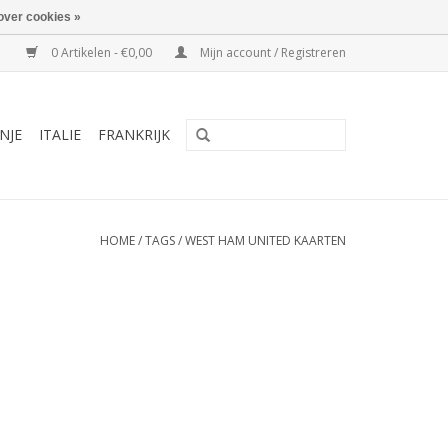
over cookies »
0 Artikelen - €0,00
Mijn account / Registreren
NJE
ITALIE
FRANKRIJK
HOME
/
TAGS
/
WEST HAM UNITED KAARTEN