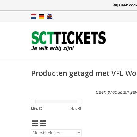
Wij slaan coo
Producten getagd met VFL Wol
Geen producten gev
Min: €
0
Max: €
5