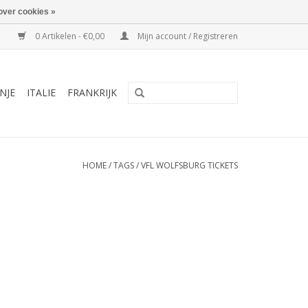
over cookies »
0 Artikelen - €0,00
Mijn account / Registreren
NJE
ITALIE
FRANKRIJK
HOME
/
TAGS
/
VFL WOLFSBURG TICKETS