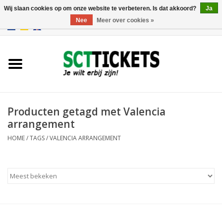
Wij slaan cookies op om onze website te verbeteren. Is dat akkoord?
Ja
Nee
Meer over cookies »
0 Artikelen - €0,00
Engeland
Duitsland
Spanje
Producten getagd met Valencia
arrangement
Italie
HOME
/
TAGS
/
VALENCIA ARRANGEMENT
Frankrijk