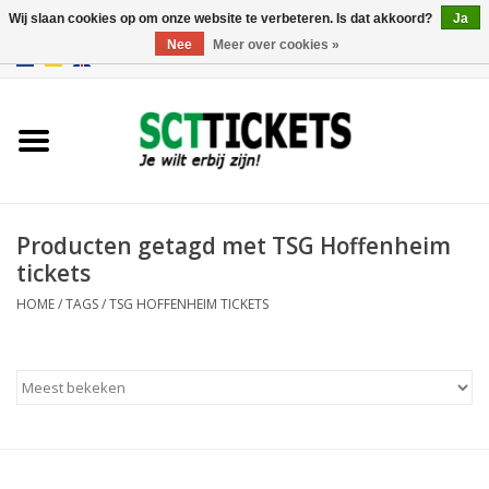
Wij slaan cookies op om onze website te verbeteren. Is dat akkoord?
Ja
Nee
Meer over cookies »
0 Artikelen - €0,00
Engeland
Duitsland
Spanje
Producten getagd met TSG Hoffenheim
tickets
Italie
HOME
/
TAGS
/
TSG HOFFENHEIM TICKETS
Frankrijk