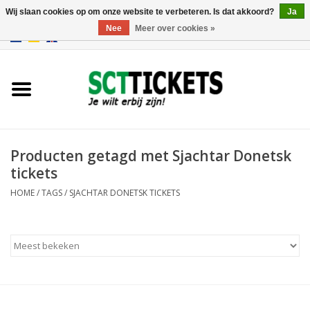
Wij slaan cookies op om onze website te verbeteren. Is dat akkoord?
Ja
Nee
Meer over cookies »
0 Artikelen - €0,00
Engeland
Duitsland
Spanje
Producten getagd met Sjachtar Donetsk
tickets
Italie
HOME
/
TAGS
/
SJACHTAR DONETSK TICKETS
Frankrijk