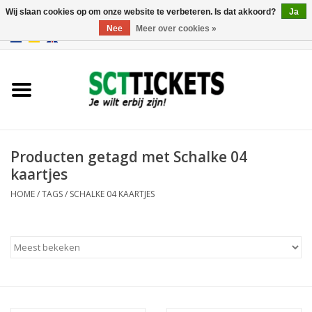
Wij slaan cookies op om onze website te verbeteren. Is dat akkoord?
Ja
Nee
Meer over cookies »
0 Artikelen - €0,00
Engeland
Duitsland
Spanje
Producten getagd met Schalke 04
kaartjes
Italie
HOME
/
TAGS
/
SCHALKE 04 KAARTJES
Frankrijk