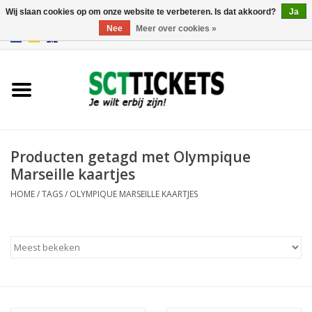
Wij slaan cookies op om onze website te verbeteren. Is dat akkoord?
Ja
Nee
Meer over cookies »
0 Artikelen - €0,00
Engeland
Duitsland
Spanje
Producten getagd met Olympique
Marseille kaartjes
Italie
HOME
/
TAGS
/
OLYMPIQUE MARSEILLE KAARTJES
Frankrijk