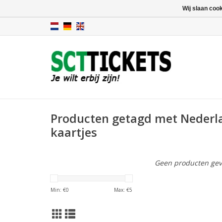
Wij slaan coo
Producten getagd met Nederla
kaartjes
Geen producten gev
Min: €
0
Max: €
5