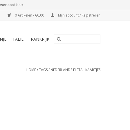
over cookies »
0 Artikelen - €0,00
Mijn account / Registreren
NJE
ITALIE
FRANKRIJK
HOME
/
TAGS
/
NEDERLANDS ELFTAL KAARTJES