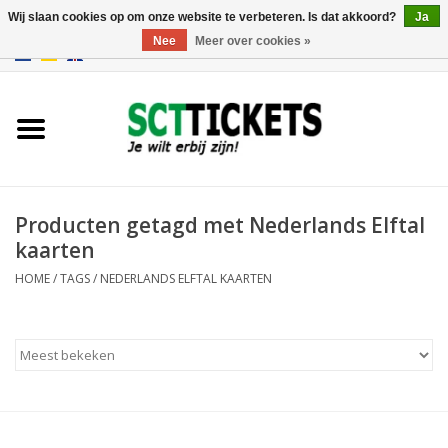
Wij slaan cookies op om onze website te verbeteren. Is dat akkoord?
Ja
Nee
Meer over cookies »
0 Artikelen - €0,00
Engeland
Duitsland
Spanje
Producten getagd met Nederlands Elftal
kaarten
Italie
HOME
/
TAGS
/
NEDERLANDS ELFTAL KAARTEN
Frankrijk