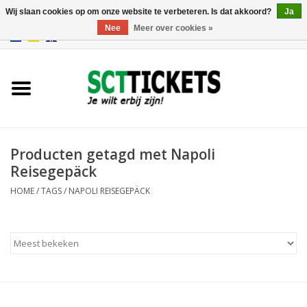
Wij slaan cookies op om onze website te verbeteren. Is dat akkoord?
Ja
Nee
Meer over cookies »
0 Artikelen - €0,00
Engeland
Duitsland
Spanje
Producten getagd met Napoli
Reisegepäck
Italie
HOME
/
TAGS
/
NAPOLI REISEGEPÄCK
Frankrijk