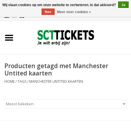
Wij slaan cookies op om onze website te verbeteren. Is dat akkoord?
Ja
Nee
Meer over cookies »
0 Artikelen - €0,00
Engeland
Duitsland
Spanje
Producten getagd met Manchester
Untited kaarten
Italie
HOME
/
TAGS
/
MANCHESTER UNTITED KAARTEN
Frankrijk