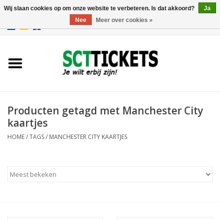
Wij slaan cookies op om onze website te verbeteren. Is dat akkoord?
Ja
Nee
Meer over cookies »
0 Artikelen - €0,00
Engeland
Duitsland
Spanje
Producten getagd met Manchester City
kaartjes
Italie
HOME
/
TAGS
/
MANCHESTER CITY KAARTJES
Frankrijk