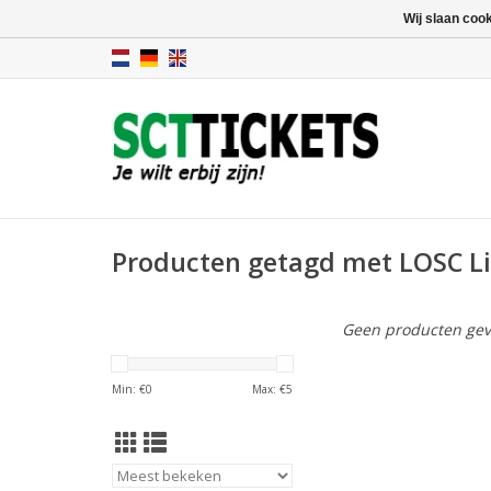
Wij slaan coo
Producten getagd met LOSC Li
Geen producten gev
Min: €
0
Max: €
5