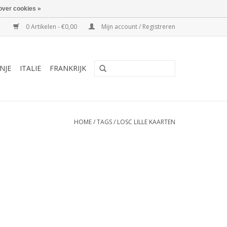
over cookies »
0 Artikelen - €0,00
Mijn account / Registreren
NJE
ITALIE
FRANKRIJK
HOME
/
TAGS
/
LOSC LILLE KAARTEN