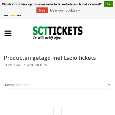
Wij slaan cookies op om onze website te verbeteren. Is dat akkoord?
Ja
Nee
Meer over cookies »
0 Artikelen - €0,00
Engeland
Duitsland
Spanje
Producten getagd met Lazio tickets
HOME
/
TAGS
/
LAZIO TICKETS
Italie
Frankrijk