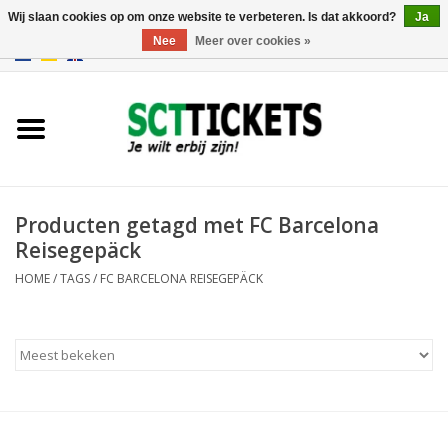
Wij slaan cookies op om onze website te verbeteren. Is dat akkoord?
Ja
Nee
Meer over cookies »
0 Artikelen - €0,00
Engeland
Duitsland
Spanje
Producten getagd met FC Barcelona
Reisegepäck
Italie
HOME
/
TAGS
/
FC BARCELONA REISEGEPÄCK
Frankrijk