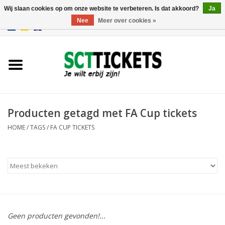
Wij slaan cookies op om onze website te verbeteren. Is dat akkoord?
Ja
Nee
Meer over cookies »
0 Artikelen - €0,00
Engeland
Duitsland
Spanje
Producten getagd met FA Cup tickets
HOME
/
TAGS
/
FA CUP TICKETS
Italie
Frankrijk
Geen producten gevonden!...