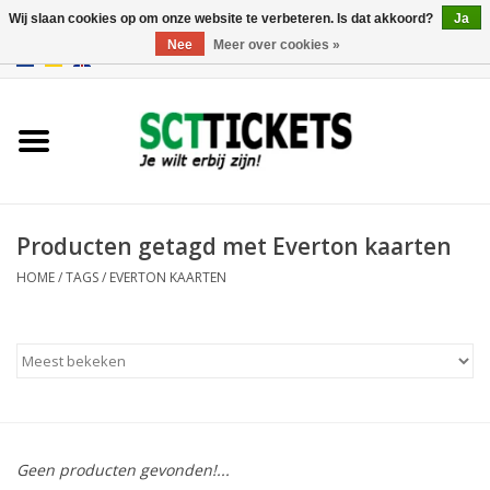
Wij slaan cookies op om onze website te verbeteren. Is dat akkoord?
Ja
Nee
Meer over cookies »
0 Artikelen - €0,00
Engeland
Duitsland
Spanje
Producten getagd met Everton kaarten
HOME
/
TAGS
/
EVERTON KAARTEN
Italie
Frankrijk
Geen producten gevonden!...