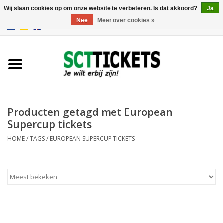
Wij slaan cookies op om onze website te verbeteren. Is dat akkoord?
Ja
Nee
Meer over cookies »
0 Artikelen - €0,00
Engeland
Duitsland
Spanje
Producten getagd met European
Supercup tickets
Italie
HOME
/
TAGS
/
EUROPEAN SUPERCUP TICKETS
Frankrijk