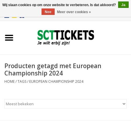
Wij slaan cookies op om onze website te verbeteren. Is dat akkoord?
Ja
Nee
Meer over cookies »
0 Artikelen - €0,00
Engeland
Duitsland
Spanje
Producten getagd met European
Championship 2024
Italie
HOME
/
TAGS
/
EUROPEAN CHAMPIONSHIP 2024
Frankrijk