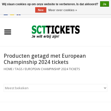
Wij slaan cookies op om onze website te verbeteren. Is dat akkoord?
Ja
Nee
Meer over cookies »
0 Artikelen - €0,00
Engeland
Duitsland
Spanje
Producten getagd met European
Champinship 2024 tickets
Italie
HOME
/
TAGS
/
EUROPEAN CHAMPINSHIP 2024 TICKETS
Frankrijk