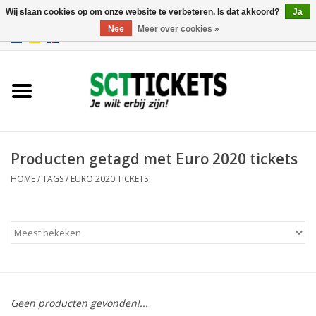
Wij slaan cookies op om onze website te verbeteren. Is dat akkoord?
Ja
Nee
Meer over cookies »
0 Artikelen - €0,00
Engeland
Duitsland
Spanje
Producten getagd met Euro 2020 tickets
HOME
/
TAGS
/
EURO 2020 TICKETS
Italie
Frankrijk
Geen producten gevonden!...