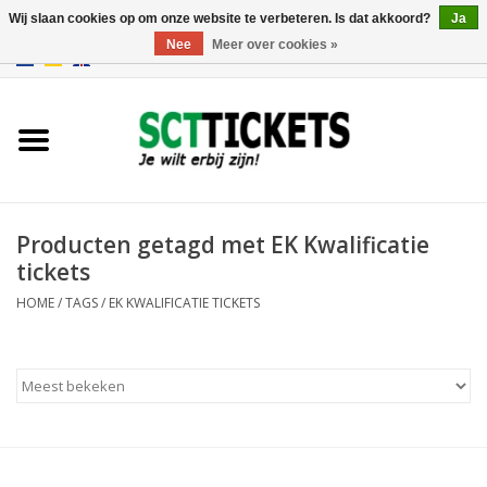
Wij slaan cookies op om onze website te verbeteren. Is dat akkoord?
Ja
Nee
Meer over cookies »
0 Artikelen - €0,00
Engeland
Duitsland
Spanje
Producten getagd met EK Kwalificatie
tickets
Italie
HOME
/
TAGS
/
EK KWALIFICATIE TICKETS
Frankrijk