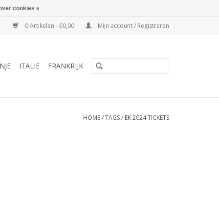
over cookies »
0 Artikelen - €0,00
Mijn account / Registreren
NJE
ITALIE
FRANKRIJK
HOME
/
TAGS
/
EK 2024 TICKETS