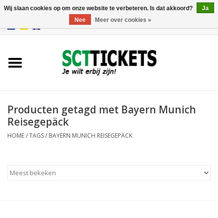
Wij slaan cookies op om onze website te verbeteren. Is dat akkoord?
Ja
Nee
Meer over cookies »
0 Artikelen - €0,00
Engeland
Duitsland
Spanje
Producten getagd met Bayern Munich
Reisegepäck
Italie
HOME
/
TAGS
/
BAYERN MUNICH REISEGEPÄCK
Frankrijk