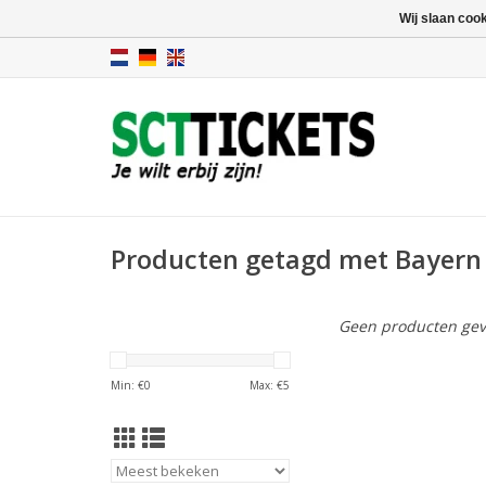
Wij slaan coo
Producten getagd met Bayern
Geen producten gev
Min: €
0
Max: €
5