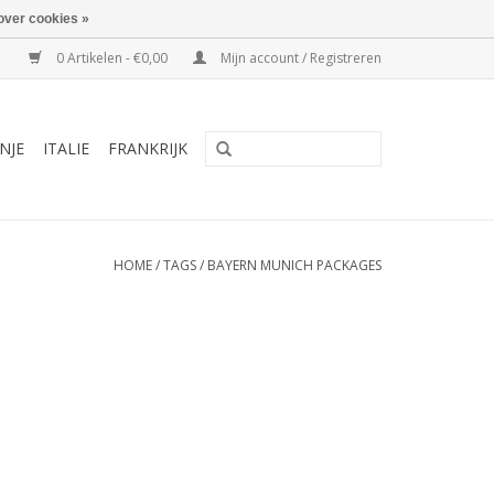
over cookies »
0 Artikelen - €0,00
Mijn account / Registreren
NJE
ITALIE
FRANKRIJK
HOME
/
TAGS
/
BAYERN MUNICH PACKAGES