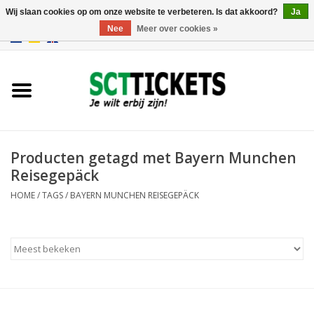
Wij slaan cookies op om onze website te verbeteren. Is dat akkoord?
Ja
Nee
Meer over cookies »
0 Artikelen - €0,00
Engeland
Duitsland
Spanje
Producten getagd met Bayern Munchen
Reisegepäck
Italie
HOME
/
TAGS
/
BAYERN MUNCHEN REISEGEPÄCK
Frankrijk