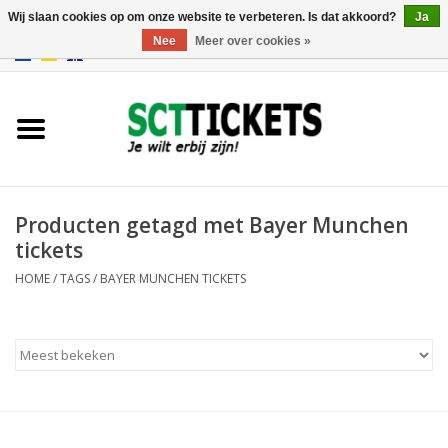
Wij slaan cookies op om onze website te verbeteren. Is dat akkoord?
Ja
Nee
Meer over cookies »
0 Artikelen - €0,00
Engeland
Duitsland
Spanje
Producten getagd met Bayer Munchen
tickets
Italie
HOME
/
TAGS
/
BAYER MUNCHEN TICKETS
Frankrijk