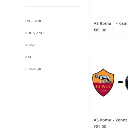
ENGELAND
AS Roma - Frosi
€89,00
DUITSLAND
SPANJE
Datum: 27 februa
ITALIE
Aanvang:
Stadion: Stadio O
FRANKRIJK
Plaats: Rom
TOEVOEGEN AAN WI
AS Roma - Venez
€89,00