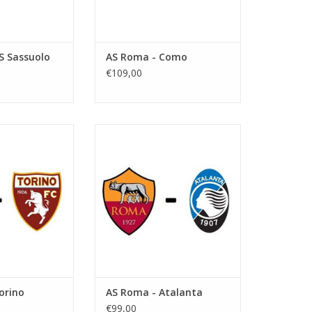
S Sassuolo
AS Roma - Como
€109,00
ebruari 2027
Datum: Zaterdag 5 september
vang:
2026
adio Olimpico
Aanvang: 20.45 uur
s: Rome
Stadion: Stadio Olimpico
Plaats: Rome
N WINKELWAGEN
TOEVOEGEN AAN WINKELWAGEN
orino
AS Roma - Atalanta
€99,00