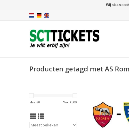
Wij slaan coo
Producten getagd met AS Rom
Datum: 2 januar
Aanvang:
Stadion: Stadio O
Min: €
0
Max: €
300
Plaats: Rom
TOEVOEGEN AAN WI