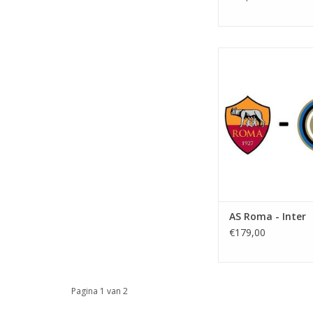
Datum: Zaterdag 19
2026
Aanvang: 18.00
Stadion: Stadio O
Plaats: Rom
TOEVOEGEN AAN WI
AS Roma - Inter
€179,00
Pagina 1 van 2