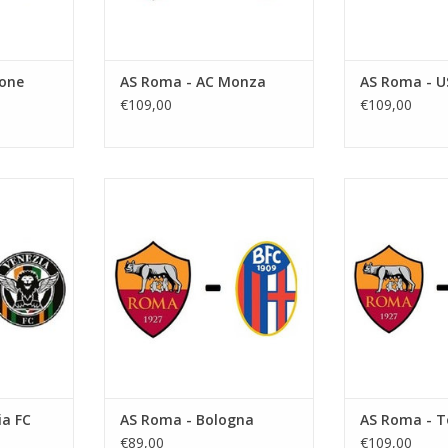
none
AS Roma - AC Monza
AS Roma - U
€109,00
€109,00
ri 2027
Datum: 3 april 2027
Datum: 6 f
Aanvang:
Aan
limpico
Stadion: Stadio Olimpico
Stadion: St
e
Plaats: Rome
Plaat
NKELWAGEN
TOEVOEGEN AAN WINKELWAGEN
TOEVOEGEN AA
ia FC
AS Roma - Bologna
AS Roma - T
€89,00
€109,00