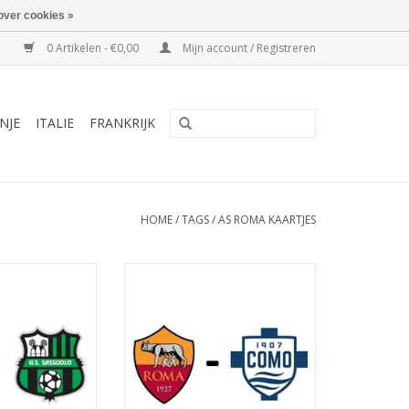
over cookies »
0 Artikelen - €0,00
Mijn account / Registreren
NJE
ITALIE
FRANKRIJK
HOME
/
TAGS
/
AS ROMA KAARTJES
ovember 2026
Datum: 22 mei 2027
vang:
Aanvang:
adio Olimpico
Stadion: Stadio Olimpico
s: Rome
Plaats: Rome
N WINKELWAGEN
TOEVOEGEN AAN WINKELWAGEN