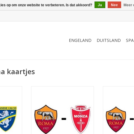
kies op om onze website te verbeteren. Is dat akkoord?
Ja
Nee
Meer 
ENGELAND
DUITSLAND
SPA
a kaartjes
i 2027
Datum: 28 november 2026
Datum: 7 n
Aanvang:
Aan
limpico
Stadion: Stadio Olimpico
Stadion: St
e
Plaats: Rome
Plaat
NKELWAGEN
TOEVOEGEN AAN WINKELWAGEN
TOEVOEGEN AA