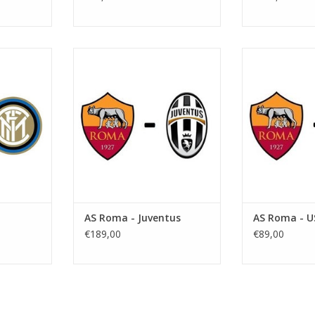
 september
Datum: 19 december 2026
Datum: 20
Aanvang:
Aan
 uur
Stadion: Stadio Olimpico
Stadion: St
limpico
Plaats: Rome
Plaat
e
TOEVOEGEN AAN WINKELWAGEN
TOEVOEGEN AA
NKELWAGEN
AS Roma - Juventus
AS Roma - U
€189,00
€89,00