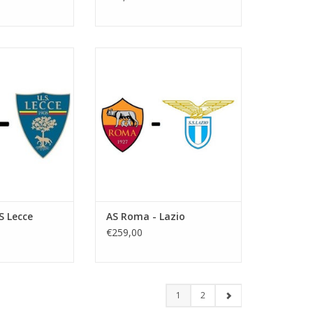
 maart 2027
Derby della Capitale
vang:
Datum: 17 april 2027
adio Olimpico
Aanvang:
s: Rome
Stadion: Stadio Olimpico
Plaats: Rome
N WINKELWAGEN
TOEVOEGEN AAN WINKELWAGEN
S Lecce
AS Roma - Lazio
€259,00
1
2