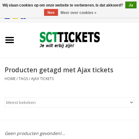
Wij slaan cookies op om onze website te verbeteren. Is dat akkoord?
Ja
Nee
Meer over cookies »
0 Artikelen - €0,00
Engeland
Duitsland
Spanje
Producten getagd met Ajax tickets
HOME
/
TAGS
/
AJAX TICKETS
Italie
Frankrijk
Geen producten gevonden!...