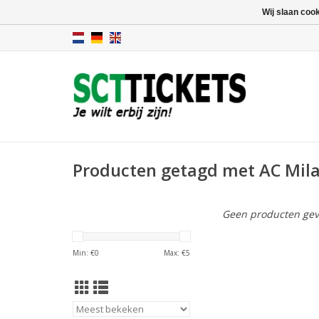
Wij slaan coo
Producten getagd met AC Mil
Geen producten gev
Min: €
0
Max: €
5