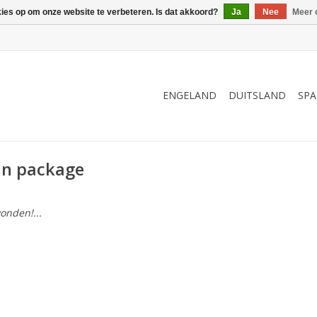
kies op om onze website te verbeteren. Is dat akkoord?
Ja
Nee
Meer 
ENGELAND
DUITSLAND
SPA
an package
onden!...