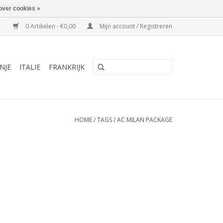
over cookies »
0 Artikelen - €0,00
Mijn account / Registreren
NJE
ITALIE
FRANKRIJK
HOME
/
TAGS
/
AC MILAN PACKAGE