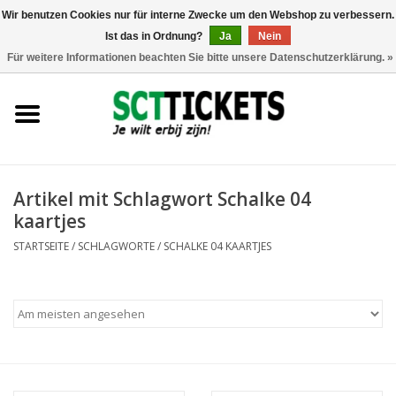
Wir benutzen Cookies nur für interne Zwecke um den Webshop zu verbessern.
Ist das in Ordnung?
Ja
Nein
0 Artikel - €0,00
Für weitere Informationen beachten Sie bitte unsere Datenschutzerklärung. »
England
Deutschland
Spanien
Artikel mit Schlagwort Schalke 04
kaartjes
Italien
STARTSEITE
/
SCHLAGWORTE
/
SCHALKE 04 KAARTJES
Frankreich