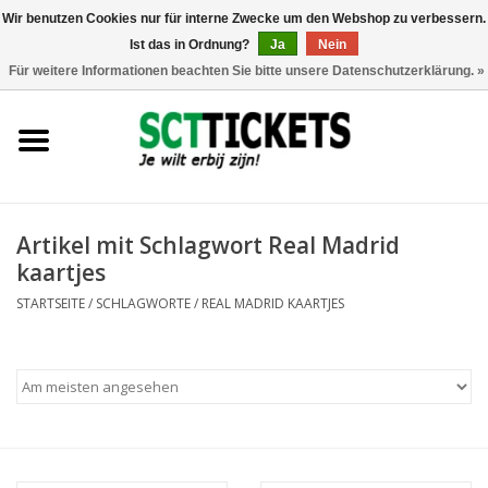
Wir benutzen Cookies nur für interne Zwecke um den Webshop zu verbessern.
Ist das in Ordnung?
Ja
Nein
0 Artikel - €0,00
Für weitere Informationen beachten Sie bitte unsere Datenschutzerklärung. »
England
Deutschland
Spanien
Artikel mit Schlagwort Real Madrid
kaartjes
Italien
STARTSEITE
/
SCHLAGWORTE
/
REAL MADRID KAARTJES
Frankreich